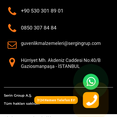
+90 530 301 89 01
0850 307 84 84
guvenlikmalzemeleri@sergingrup.com
Hürriyet Mh. Akdeniz Caddesi No:40/B
Gaziosmanpaşa - İSTANBUL
Serin Group A.Ş.
7/24 Hemen Telefon Et!
Tüm hakları saklıdır.